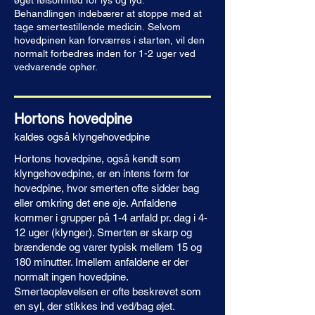
øget følsomhed for lys og lyd.
Behandlingen indebærer at stoppe med at
tage smertestillende medicin.
Selvom
hovedpinen kan forværres i starten, vil den
normalt forbedres inden for 1-2 uger ved
vedvarende ophør.
Hortons hovedpine
kaldes også klyngehovedpine
Hortons hovedpine, også kendt som
klyngehovedpine, er en intens form for
hovedpine, hvor smerten ofte sidder bag
eller omkring det ene øje. Anfaldene
kommer i grupper på 1-4 anfald pr. dag i 4-
12 uger (klynger). Smerten er skarp og
brændende og varer typisk mellem 15 og
180 minutter. Imellem anfaldene er der
normalt ingen hovedpine.
Smerteoplevelsen er ofte beskrevet som
en syl, der stikkes ind ved/bag øjet.