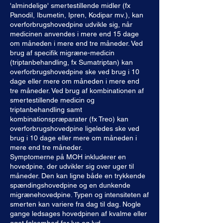
'almindelige' smertestillende midler (fx
Panodil, Ibumetin, Ipren, Kodipar mv.), kan
overforbrugshovedpine udvikle sig, når
medicinen anvendes i mere end 15 dage
om måneden i mere end tre måneder. Ved
brug af specifik migræne-medicin
(triptanbehandling, fx Sumatriptan) kan
overforbrugshovedpine ske ved brug i 10
dage eller mere om måneden i mere end
tre måneder. Ved brug af kombinationen af
smertestillende medicin og
triptanbehandling samt
kombinationspræparater (fx Treo) kan
overforbrugshovedpine ligeledes ske ved
brug i 10 dage eller mere om måneden i
mere end tre måneder.
Symptomerne på MOH inkluderer en
hovedpine, der udvikler sig over uger til
måneder. Den kan ligne både en trykkende
spændingshovedpine og en dunkende
migrænehovedpine. Typen og intensiteten af
​​smerten kan variere fra dag til dag. Nogle
gange ledsages hovedpinen af kvalme eller