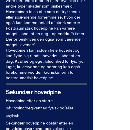
være forbundet med en hjernerystelse eller
andre typer skader som piskesmæld
.
Hovedpinen føles ofte som en trykkende
eller spændende fornemmelse, hvori der
også kan komme anfald af stærk smerte.
Posttraumatisk hovedpine kan variere
meget i løbet af en dag - og endda få timer.
Derfor beskrives den også som værende
meget 'levende'.
Hovedpinen kan sidde i hele hovedet og
kan flytte sig rundt i hovedet i løbet af en
dag. Kvalme og øget følsomhed for lys, lyd,
lugte, kulde/varme og berøring kan også
forekomme ved den kroniske form for
posttraumatisk hovedpine.
Sekundær hovedpine
Hovedpine efter en større
påvirkning/begivenhed fysisk og/eller
psykisk
Sekundær hovedpine opstår efter en
betydelig påvirkning, oplevelse eller