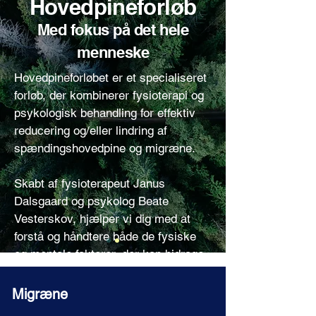
Hovedpineforløb
Med fokus på det hele
menneske
Hovedpineforløbet er et specialiseret
forløb, der kombinerer fysioterapi og
psykologisk behandling for effektiv
reducering og/eller lindring af
spændingshovedpine og migræne.
Skabt af fysioterapeut Janus
Dalsgaard og psykolog Beate
Vesterskov, hjælper vi dig med at
forstå og håndtere både de fysiske
og mentale faktorer, der kan bidrage
ind i og evt. udløse din
hovedpine.
Vores tværfaglige tilgang
Migræne
bygger på den biopsykosociale