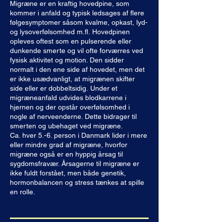
Migræne er en kraftig hovedpine, som
model, hvor både kroppen og sindet
kommer i anfald og typisk ledsages af flere
tages i betragtning.
følgesymptomer såsom
kvalme, opkast, lyd-
og lysoverfølsomhed m.fl.
Hovedpinen
opleves oftest som en pulserende eller
Hovedpineforløbet er for dig, der
dunkende smerte og vil ofte forværres ved
ønsker at minimere hovedpinen og
fysisk aktivitet og motion.
Den sidder
samtidig få redskaber til at leve bedre
normalt i den ene side af hovedet, men det
er ikke usædvanligt, at migrænen skifter
med den.
side eller er dobbeltsidig.
Under et
migræneanfald udvides blodkarrene i
hjernen og der opstår overfølsomhed i
nogle af nerveenderne. Dette bidrager til
smerten og ubehaget ved migræne.
Ca. hver 5.-6.
person i Danmark lider i mere
eller mindre grad af migræne, hvorfor
migræne også er en hyppig årsag til
sygdomsfravær.
Årsagerne til migræne er
ikke fuldt forstået, men både genetik,
hormonbalancen og stress tænkes at spille
en rolle.