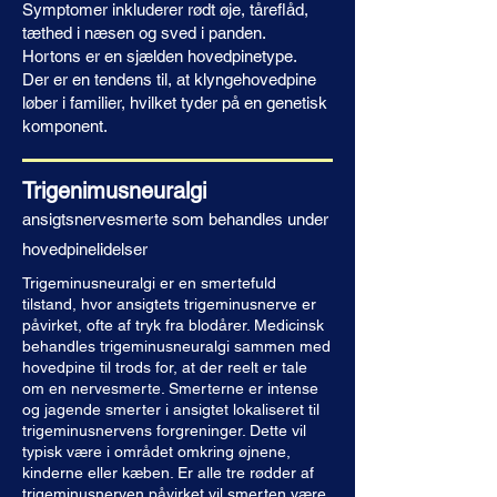
Symptomer inkluderer rødt øje, tåreflåd,
tæthed i næsen og sved i panden.
Hortons
er en sjælden hovedpinetype.
Der er en tendens til, at klyngehovedpine
løber i familier, hvilket tyder på en genetisk
komponent.
Trigenimusneuralgi
ansigtsnervesmerte som behandles under
hovedpinelidelser
Trigeminusneuralgi er en smertefuld
tilstand, hvor ansigtets trigeminusnerve er
påvirket, ofte af tryk fra blodårer. Medicinsk
behandles trigeminusneuralgi sammen med
hovedpine til trods for, at der reelt er tale
om en nervesmerte. Smerterne er
intense
og jagende smerter i ansigtet lokaliseret til
trigeminusnervens forgreninger. Dette vil
typisk være i området omkring øjnene,
kinderne eller kæben. Er alle tre rødder af
trigeminusnerven påvirket vil smerten være