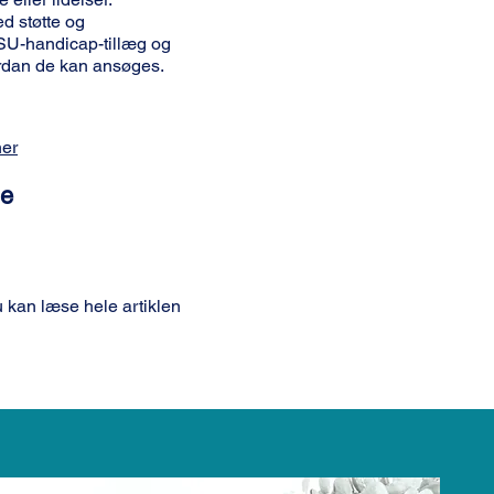
ed støtte og
 SU-handicap-tillæg og
ordan de kan ansøges.
her
me
 kan læse hele artiklen