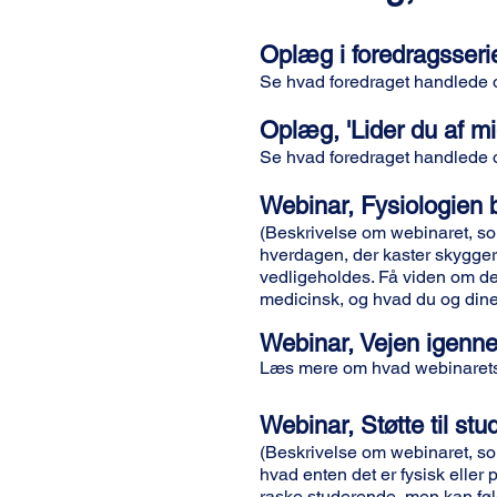
Oplæg i foredragsser
Se hvad foredraget handlede
Oplæg, 'Lider du af m
Se hvad foredraget handlede
Webinar, Fysiologien
(Beskrivelse om webinaret, so
hverdagen, der kaster skygger 
vedligeholdes. Få viden om d
medicinsk, og hvad du og din
Webinar, Vejen igen
Læs mere om hvad webinarets
Webinar, Støtte til st
(Beskrivelse om webinaret, so
hvad enten det er fysisk eller 
raske studerende, men kan føl