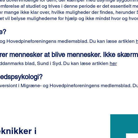
mførelse af studiet og trives i denne periode er det essentielt m
 mange ikke klar over, hvilke muligheder der findes, herunder
ret vil belyse mulighederne for hjælp og ikke mindst hvor og hv
te?
e- og Hovedpineforeningens medlemsblad. Du kan læse artiklen
ærer mennesker at blive mennesker. Ikke skær
yddanmarks blad, Sund i Syd. Du kan læse artiklen
her
hedspsykologi?
re versiont i Migræne- og Hovedpineforeningens medlemsblad. Du
knikker i